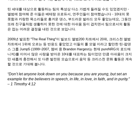
틴 세대를 대상으로 활동하는 팀의 특성상 다소 가볍게 들려질 수도 있었겠지만 -
앨범에 참여해 준 이들은 베테랑 프로듀서, 연주인들이 참여했습니다 - 10대의 풋
풋함과 카랑한 목소리들로 흥겨운 댄스, 부드러운 발라드 모두 좋았는데요, 그동안
또래 친구들처럼 생활하지 못한 것에 대한 아쉬움 등이 겹치면서 팀으로서의 활동
은 접는 어려운 결정을 내린 것으로 보입니다.
2009년 발표한 "The Real Thing"이 빌보드 앨범200 차트에서 20위, 크리스천 앨범
차트에서 1위에 오르는 등 반응도 좋았었고 이들의 롤 모델 이라고 할만한 틴-팝댄
스 그룹 Jump5 (1999~2007, 멤버 중 Brandon Hargest는 현재 pureNRG의 로드매
니저)를 이어서 많은 사랑을 받아온 10대를 대표하는 팀이었던 만큼 아쉬움이 크지
만 새롭게 충전해서 또 다른 발전된 모습으로서 음악 등 크리스천 문화 활동은 계속
할 것으로 기대해 봅니다.
“Don’t let anyone look down on you because you are young, but set an
example for the believers in speech, in life, in love, in faith, and in purity.”
– 1 Timothy 4:12