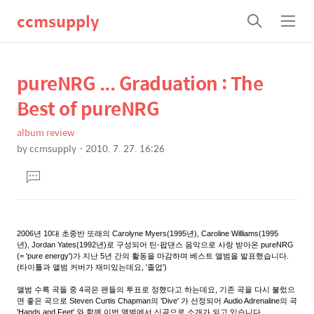
ccmsupply
검
메
색
뉴
pureNRG ... Graduation : The
상
본
문
세
Best of pureNRG
제
컨
목
album review
텐
by
ccmsupply
2010. 7. 27. 16:26
츠
본
댓
문
글
달
기
2006년 10대 초중반 또래의 Carolyne Myers(1995년), Caroline Williams(1995
년), Jordan Yates(1992년)로 구성되어 틴-팝댄스 음악으로 사랑 받아온 pureNRG
(= 'pure energy')가 지난 5년 간의 활동을 마감하며 베스트 앨범을 발표했습니다.
(타이틀과 앨범 커버가 재미있는데요, '졸업')
앨범 수록 곡들 중 4곡은 팬들의 투표로 정했다고 하는데요, 기존 곡을 다시 불렀으
면 좋은 곡으로 Steven Curtis Chapman의 'Dive' 가 선정되어 Audio Adrenaline의 곡
'Hands and Feet' 와 함께 이번 앨범에서 신곡으로 소개가 되고 있습니다.