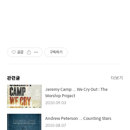
공감
구독하기
관련글
더보기
Jeremy Camp ... We Cry Out : The
Worship Project
2010.09.03
Andrew Peterson ... Counting Stars
2010.08.07