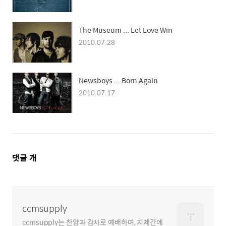
The Museum ... Let Love Win
2010.07.28
Newsboys ... Born Again
2010.07.17
댓
댓글
개
글
영
역
ccmsupply
ccmsupply는 찬양과 감사로 예배하며, 지체간에