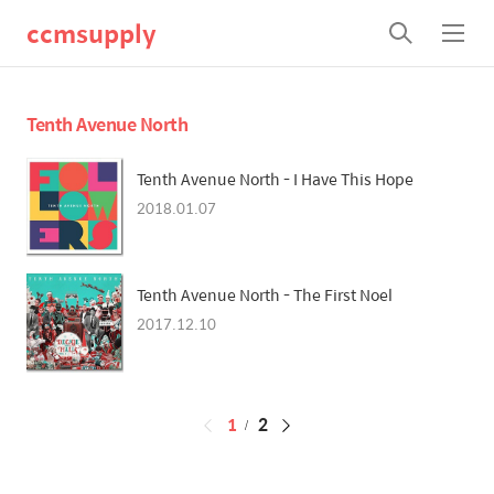
ccmsupply
검
메
색
뉴
Tenth Avenue North
Tenth Avenue North - I Have This Hope
2018.01.07
Tenth Avenue North - The First Noel
2017.12.10
페
1
2
이
징